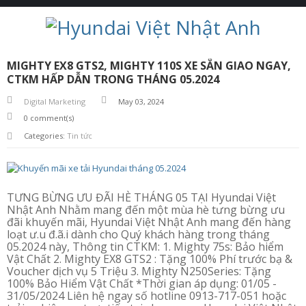
H
MIGHTY EX8 GTS2, MIGHTY 110S XE SẴN GIAO NGAY,
Y
CTKM HẤP DẪN TRONG THÁNG 05.2024
U
N
Digital Marketing
May 03, 2024
D
A
0
comment(s)
I
Categories:
Tin tức
V
N
A
D
TƯNG BỪNG ƯU ĐÃI HÈ THÁNG 05 TẠI Hyundai Việt
Ị
Nhật Anh Nhằm mang đến một mùa hè tưng bừng ưu
C
đãi khuyến mãi, Hyundai Việt Nhật Anh mang đến hàng
H
loạt ư.u đ.ã.i dành cho Quý khách hàng trong tháng
V
05.2024 này, Thông tin CTKM: 1. Mighty 75s: Bảo hiểm
Ụ
Vật Chất 2. Mighty EX8 GTS2 : Tặng 100% Phí trước bạ &
Voucher dịch vụ 5 Triệu 3. Mighty N250Series: Tặng
100% Bảo Hiểm Vật Chất *Thời gian áp dụng: 01/05 -
T
31/05/2024 Liên hệ ngay số hotline 0913-717-051 hoặc
I