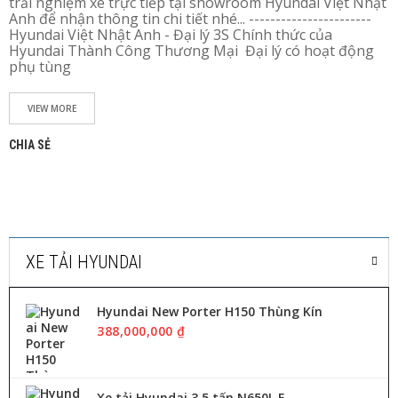
trải nghiệm xe trực tiếp tại showroom Hyundai Việt Nhật
N
Anh để nhận thông tin chi tiết nhé... -----------------------
T
Hyundai Việt Nhật Anh - Đại lý 3S Chính thức của
Ứ
Hyundai Thành Công Thương Mại ️ Đại lý có hoạt động
C
phụ tùng
X
E
T
VIEW MORE
Ả
I
CHIA SẺ
H
Y
U
N
D
A
I
XE TẢI HYUNDAI
V
N
A
Hyundai New Porter H150 Thùng Kín
388,000,000 ₫
L
I
Ê
N
Xe tải Hyundai 3,5 tấn N650L E