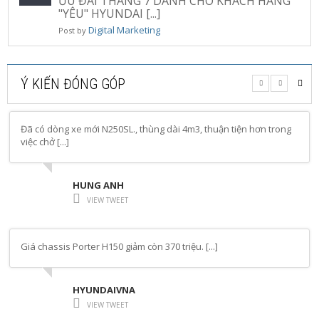
ƯU ĐÃI THÁNG 7 DÀNH CHO KHÁCH HÀNG
"YÊU" HYUNDAI [...]
Digital Marketing
Post by
Ý KIẾN ĐÓNG GÓP
Đã có dòng xe mới N250SL., thùng dài 4m3, thuận tiện hơn trong
việc chở [...]
HUNG ANH
VIEW TWEET
Giá chassis Porter H150 giảm còn 370 triệu. [...]
HYUNDAIVNA
VIEW TWEET